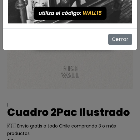
Cerrar
|
Cuadro 2Pac Ilustrado
🇨🇱 Envío gratis a todo Chile comprando 3 o más
productos