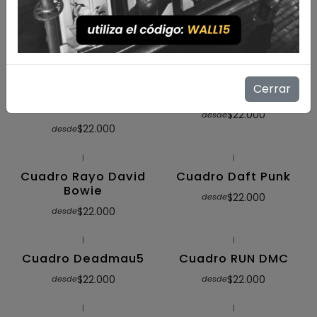
Ilustrado
$22.000
desde
$22.000
desde
|
|
Cuadro The
Cuadro Street Art
Cerrar
Notorious B.I.G.
David Bowie
Ilustrado
$22.000
desde
$22.000
desde
|
|
Cuadro Rayo David
Cuadro Daft Punk
Bowie
$22.000
desde
$22.000
desde
|
|
Cuadro Deadmau5
Cuadro RUN DMC
$22.000
$22.000
desde
desde
|
|