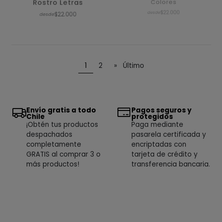
Rostro Letras
Colores
$22.000
$22.000
desde
desde
1
2
»
Último
Envío gratis a todo
Pagos seguros y
Chile
protegidos
¡Obtén tus productos
Paga mediante
despachados
pasarela certificada y
completamente
encriptadas con
GRATIS al comprar 3 o
tarjeta de crédito y
más productos!
transferencia bancaria.