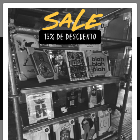
Envío Gratis a todo Chile
comprando 3 o más productos
Música
Sumérgete en el arte de la melodía con nuestra colección
de cuadros de música. Cada obra captura la esencia y la
pasión de la música en formas vibrantes y expresivas que
llenarán tu espacio con notas visuales de armonía y ritmo.
Filtros
|
|
Cuadro 2Pac Stencil
Cuadro 2Pac