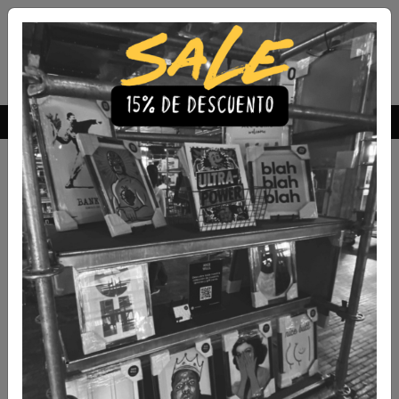
Envío Gratis a todo Chile
comprando 3 o más productos
Al momento de comprar
En caso que el cuadro o set que compraste no se
encuentre disponible,
te contactaremos para ofrecer
una solución
. En el caso de no estar conforme, te
devolveremos el dinero en el mismo medio de pago que
realizaste la compra.