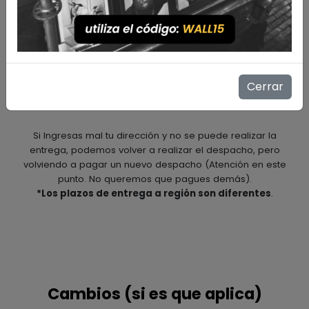
Plazos de entrega
El plazo de entrega para la región metropolitana es de
máximo 15 días hábiles
desde el momento que se
Cerrar
efectúa la compra.
Nuestro compromiso es entregarlos
en 5 días hábiles
.
Si Ingresas mal tu dirección y no se puede realizar la
entrega, podemos volver a realizar el despacho, pero
volviendo a pagar un nuevo despacho (Atención en este
punto. No queremos que pagues demás).
*Los plazos de entrega a región son diferentes
.
Cambios (si es que aplica)