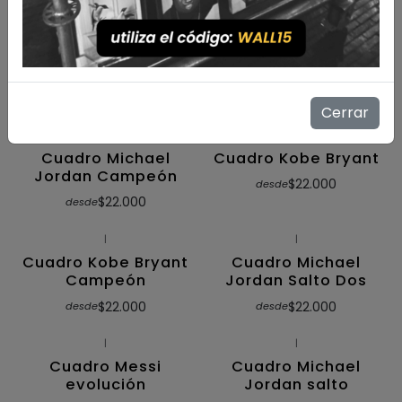
|
|
Cuadro Michael
Cuadro Michael
Jordan
Jordan Salto Tres
$22.000
$22.000
desde
desde
Cerrar
|
|
Cuadro Michael
Cuadro Kobe Bryant
Jordan Campeón
$22.000
desde
$22.000
desde
|
|
Cuadro Kobe Bryant
Cuadro Michael
Campeón
Jordan Salto Dos
$22.000
$22.000
desde
desde
|
|
Cuadro Messi
Cuadro Michael
evolución
Jordan salto