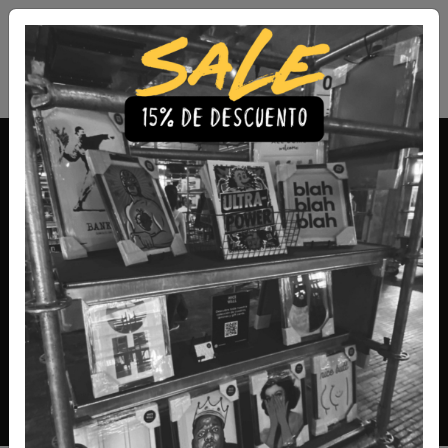
Envío Gratis a todo Chile
comprando 3 o más productos
Deporte
Explora nuestra dinámica colección de cuadros de deporte,
donde la pasión y la energía del mundo deportivo cobran
vida en cada obra. Perfectos para los amantes del deporte
y la acción, estos cuadros capturan momentos icónicos,
movimientos impresionantes y la esencia de la
competencia, infundiendo vitalidad y motivación a cualquier
espacio.
Filtros