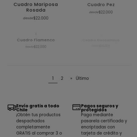
Cuadro Mariposa
Cuadro Pez
Rosada
$22.000
desde
$22.000
desde
|
|
Cuadro Flamenco
Cuadro Guacamayo
$22.000
$22.000
desde
desde
1
2
»
Último
Envío gratis a todo
Pagos seguros y
Chile
protegidos
¡Obtén tus productos
Paga mediante
despachados
pasarela certificada y
completamente
encriptadas con
GRATIS al comprar 3 o
tarjeta de crédito y