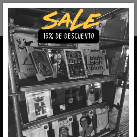
Envío Gratis a todo Chile
comprando 3 o más productos
Animales
Sumérgete en la belleza del reino animal con nuestra
encantadora colección de cuadros de animales. Estas
obras de arte capturan la majestuosidad, la gracia y el
carácter de diversas criaturas, desde la fauna salvaje hasta
los adorables compañeros domésticos. Cada pieza está
diseñada para añadir un toque de naturaleza y vida a tus
espacios, convirtiéndolos en lugares acogedores y llenos
de personalidad.
Filtros