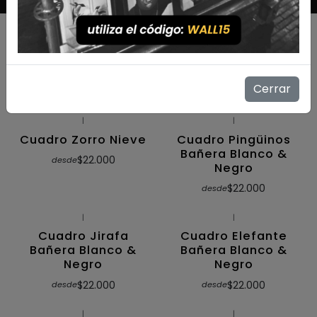
|
|
Cuadro Zorro
Cuadro Zorro
Saltando
$22.000
desde
Cerrar
$22.000
desde
|
|
Cuadro Zorro Nieve
Cuadro Pingüinos
Bañera Blanco &
$22.000
desde
Negro
$22.000
desde
|
|
Cuadro Jirafa
Cuadro Elefante
Bañera Blanco &
Bañera Blanco &
Negro
Negro
$22.000
$22.000
desde
desde
|
|