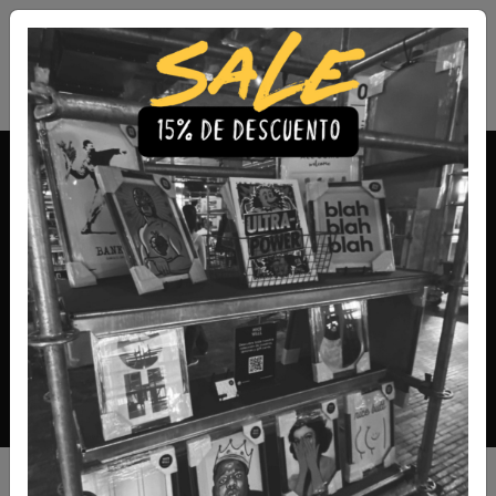
Envío Gratis a todo Chile
comprando 3 o más productos
Zapatillas
Sumérgete en nuestra colección de cuadros de zapatillas y
descubre cómo el arte y la moda se fusionan para
expresar tu estilo único. Cada obra captura la esencia de la
cultura sneakerhead, combinando diseño innovador y
detalles icónicos de las zapatillas más emblemáticas.
Filtros
|
|