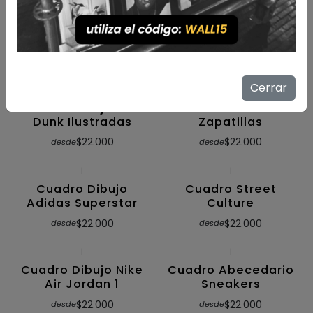
Cuadro Dibujo Nike
Cuadro Dibujo Hype
Air Jordan 1
Sneakers Ilustradas
Ilustradas
$22.000
desde
$22.000
desde
Cerrar
|
|
Cuadro Dibujo Nike
Cuadro Siluetas
Dunk Ilustradas
Zapatillas
$22.000
$22.000
desde
desde
|
|
Cuadro Dibujo
Cuadro Street
Adidas Superstar
Culture
$22.000
$22.000
desde
desde
|
|
Cuadro Dibujo Nike
Cuadro Abecedario
Air Jordan 1
Sneakers
$22.000
$22.000
desde
desde