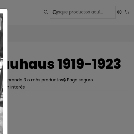
ega
auhaus 1919-1923
e comprando 3 o más productos
🔒 Pago seguro
s sin interés