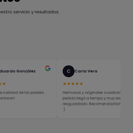
stro servicio y resultados.
C
duardo González
Carla Vera
★★
★★★★★
e calidad de los posters.
Hermosos y originales cuadros! El
antaron!
pedido llegó a tiempo y muy bien
resguardado. Recomendadísimos
:)