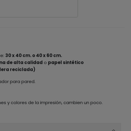
le:
30 x 40 cm. o 40 x 60 cm.
na de alta calidad
o
papel sintético
era reciclada)
ador para pared.
nes y colores de la impresión, cambien un poco.