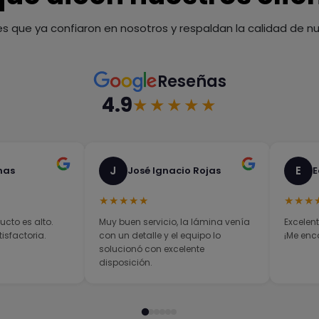
es que ya confiaron en nosotros y respaldan la calidad de nue
Reseñas
4.9
★★★★★
J
E
nas
José Ignacio Rojas
E
★★★★★
★★★
ucto es alto.
Muy buen servicio, la lámina venía
Excelent
sfactoria.
con un detalle y el equipo lo
¡Me enc
solucionó con excelente
disposición.