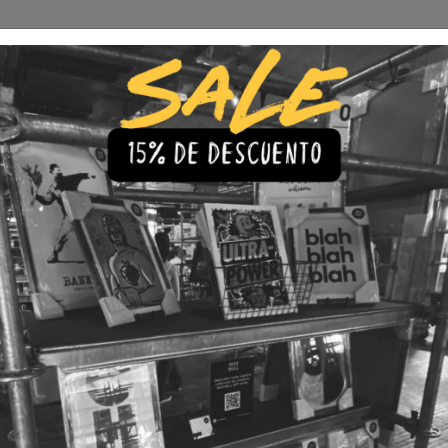
Envío Gratis a todo Chile
comprando 3 o más productos
s
Iluminación
Precios de cuadros & láminas
Plazos de Entr
|
Cuadro B
🇨🇱 Envío gratis a todo Chil
💎 Calidad Premium
💳 3 Cuota
TAMAÑO
30x40
40x60
LÁMINA
Con Marco
Sin Marco