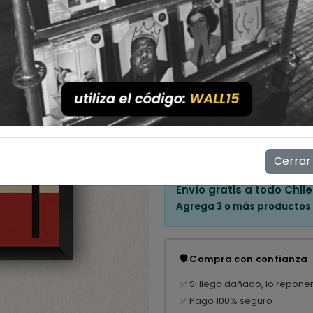
Cantidad
💳 Compra ahora y paga en
Mostrar stock de ubicac
👁️
12
personas están viendo e
Cerrar
Envío gratis a todo Chile
Agrega 3 o más productos
🛡️ Compra con confianza
✅ Si llega dañado, lo repone
✅ Pago 100% seguro