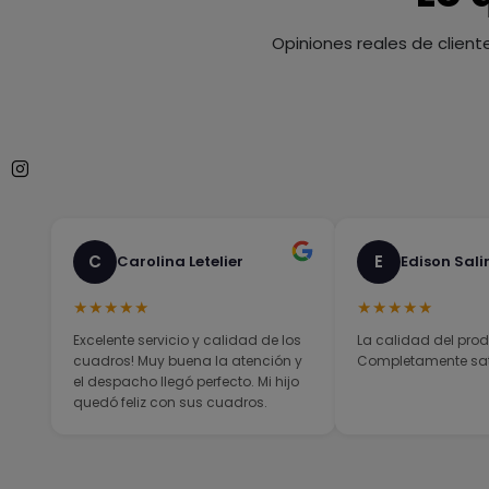
Opiniones reales de client
C
E
Carolina Letelier
Edison Sali
★★★★★
★★★★★
Excelente servicio y calidad de los
La calidad del prod
cuadros! Muy buena la atención y
Completamente sati
el despacho llegó perfecto. Mi hijo
quedó feliz con sus cuadros.