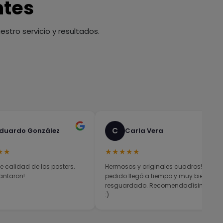
ntes
stro servicio y resultados.
C
duardo González
Carla Vera
★★
★★★★★
e calidad de los posters.
Hermosos y originales cuadros! El
antaron!
pedido llegó a tiempo y muy bien
resguardado. Recomendadísimos
:)