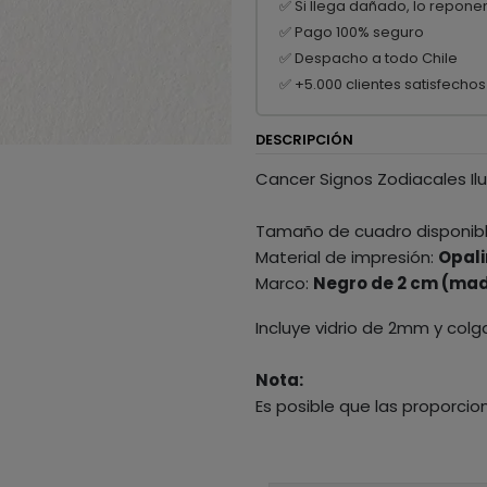
✅ Si llega dañado, lo repone
✅ Pago 100% seguro
✅ Despacho a todo Chile
✅ +5.000 clientes satisfechos
DESCRIPCIÓN
Cancer Signos Zodiacales Il
Tamaño de cuadro disponib
Material de impresión:
Opali
Marco:
Negro de 2 cm (mad
Incluye vidrio de 2mm y colg
Nota:
Es posible que las proporcio