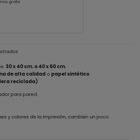
mos gratis
ustrados
le:
30 x 40 cm. o 40 x 60 cm.
na de alta calidad
o
papel sintético
era reciclada)
ador para pared.
nes y colores de la impresión, cambien un poco.