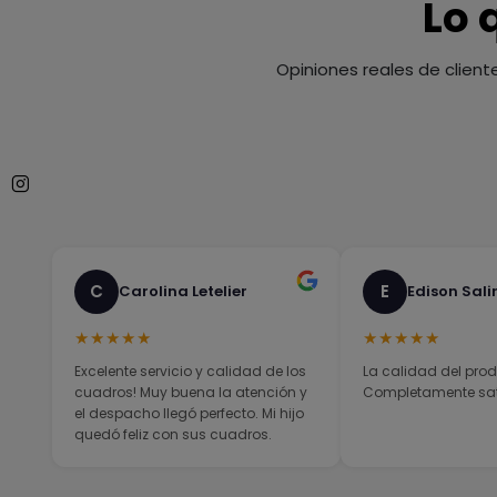
Lo 
Opiniones reales de client
C
E
Carolina Letelier
Edison Sali
★★★★★
★★★★★
Excelente servicio y calidad de los
La calidad del prod
cuadros! Muy buena la atención y
Completamente sati
el despacho llegó perfecto. Mi hijo
quedó feliz con sus cuadros.