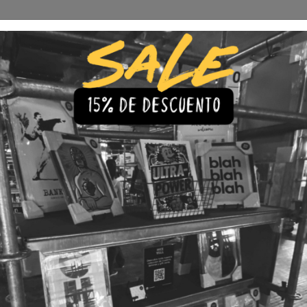
Envío Gratis a todo Chile
comprando 3 o más productos
s
Iluminación
Precios de cuadros & láminas
Plazos de Entr
strados
|
Cuadro C
Zodiacal
🇨🇱 Envío gratis a todo Chil
💎 Calidad Premium
💳 3 Cuota
TAMAÑO
30x40
40x60
LÁMINA