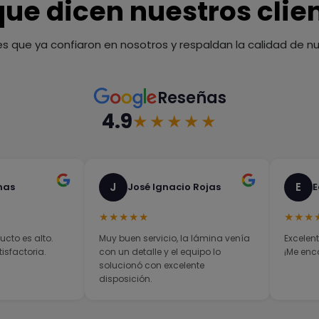
que dicen nuestros clie
es que ya confiaron en nosotros y respaldan la calidad de nue
Reseñas
4.9
★★★★★
J
E
nas
José Ignacio Rojas
E
★★★★★
★★★
ucto es alto.
Muy buen servicio, la lámina venía
Excelent
sfactoria.
con un detalle y el equipo lo
¡Me enc
solucionó con excelente
disposición.