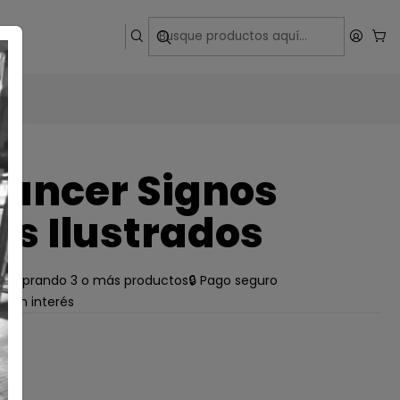
ega
ancer Signos
es Ilustrados
e comprando 3 o más productos
🔒 Pago seguro
s sin interés