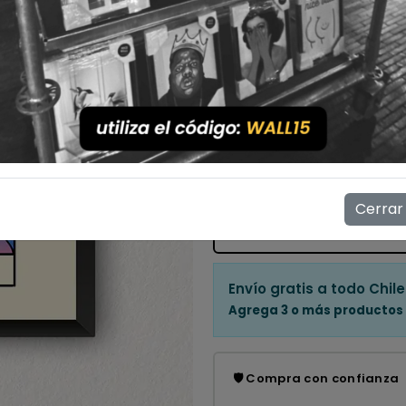
Con Marco
Sin Marco
Cantidad
💳 Compra ahora y paga en
Mostrar stock de ubicac
Cerrar
👁️
12
personas están viendo e
Envío gratis a todo Chile
Agrega 3 o más productos
🛡️ Compra con confianza