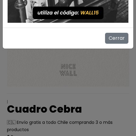
Cerrar
|
Cuadro Cebra
🇨🇱 Envío gratis a todo Chile comprando 3 o más
productos