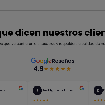
que dicen nuestros clie
es que ya confiaron en nosotros y respaldan la calidad de nue
Reseñas
4.9
★★★★★
J
E
nas
José Ignacio Rojas
E
★★★★★
★★★