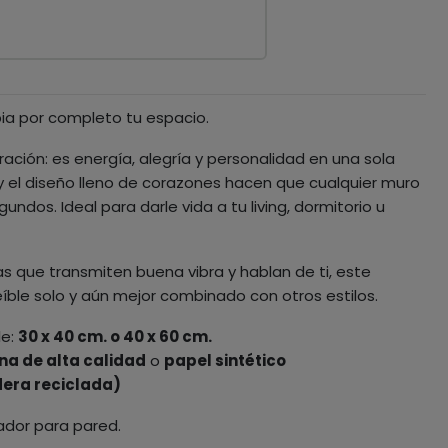
ia por completo tu espacio.
ación: es energía, alegría y personalidad en una sola
 y el diseño lleno de corazones hacen que cualquier muro
undos. Ideal para darle vida a tu living, dormitorio u
s que transmiten buena vibra y hablan de ti, este
reíble solo y aún mejor combinado con otros estilos.
le:
30 x 40 cm. o 40 x 60 cm.
na de alta calidad
o
papel sintético
era reciclada)
ador para pared.