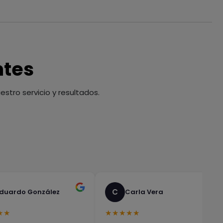
ntes
stro servicio y resultados.
C
duardo González
Carla Vera
★★
★★★★★