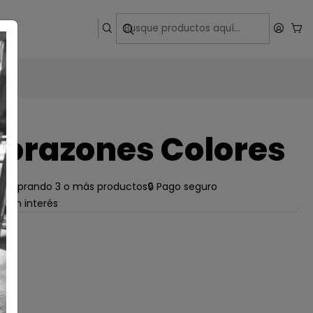
ega
orazones Colores
e comprando 3 o más productos
🔒 Pago seguro
s sin interés