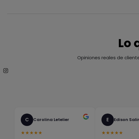
Lo 
Opiniones reales de client
C
E
Carolina Letelier
Edison Sali
★★★★★
★★★★★