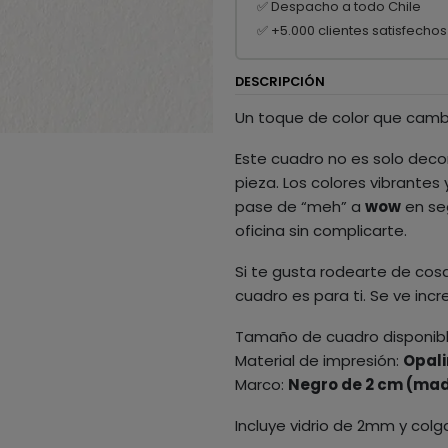
✅ Despacho a todo Chile
✅ +5.000 clientes satisfechos
DESCRIPCIÓN
Un toque de color que camb
Este cuadro no es solo decor
pieza. Los colores vibrantes
pase de “meh” a
wow
en seg
oficina sin complicarte.
Si te gusta rodearte de cosa
cuadro es para ti. Se ve inc
Tamaño de cuadro disponib
Material de impresión:
Opali
Marco:
Negro de 2 cm (mad
Incluye vidrio de 2mm y colg