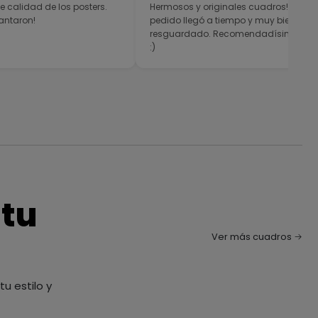
e calidad de los posters.
Hermosos y originales cuadros! El
antaron!
pedido llegó a tiempo y muy bien
resguardado. Recomendadísimos
:)
 tu
Ver más cuadros
u estilo y