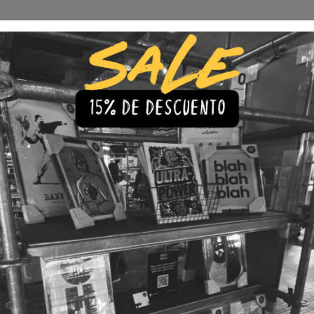
Envío Gratis a todo Chile
comprando 3 o más productos
s
Iluminación
Precios de cuadros & láminas
Plazos de Entr
|
Cuadro C
🇨🇱 Envío gratis a todo Chil
💎 Calidad Premium
💳 3 Cuota
TAMAÑO
30x40
40x60
LÁMINA
Con Marco
Sin Marco