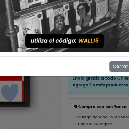
Cantidad
💳 Compra ahora y paga en
Mostrar stock de ubicac
👁️
9
personas están viendo e
Cerrar
Envío gratis a todo Chile
Agrega 3 o más productos
🛡️ Compra con confianza
✅ Si llega dañado, lo repone
✅ Pago 100% seguro