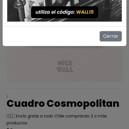
Cerrar
|
Cuadro Cosmopolitan
🇨🇱 Envío gratis a todo Chile comprando 3 o más
productos