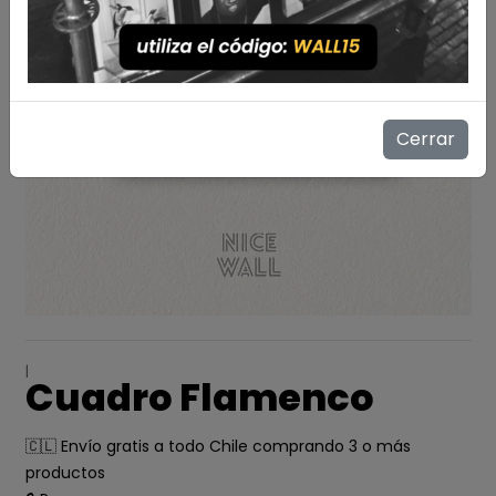
Cerrar
|
Cuadro Flamenco
🇨🇱 Envío gratis a todo Chile comprando 3 o más
productos