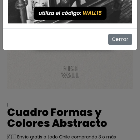
Cerrar
|
Cuadro Formas y
Colores Abstracto
🇨🇱 Envío gratis a todo Chile comprando 3 o más