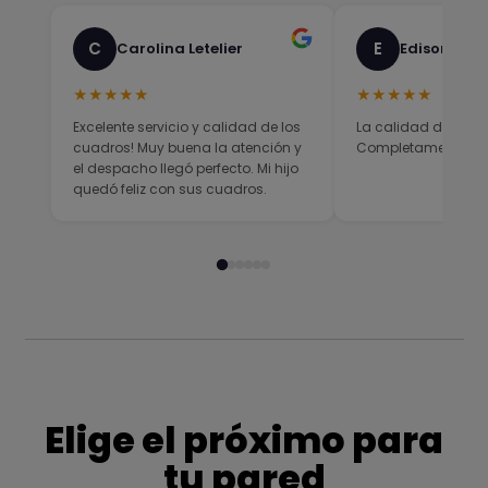
C
E
Carolina Letelier
Edison Sali
★★★★★
★★★★★
Excelente servicio y calidad de los
La calidad del prod
cuadros! Muy buena la atención y
Completamente sati
el despacho llegó perfecto. Mi hijo
quedó feliz con sus cuadros.
Elige el próximo para
tu pared