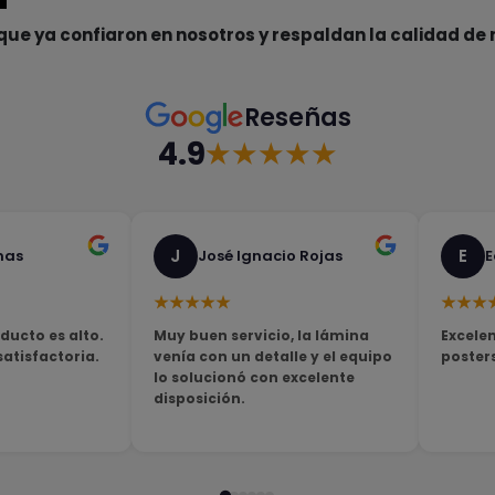
que ya confiaron en nosotros y respaldan la calidad de 
Reseñas
4.9
★★★★★
J
E
nas
José Ignacio Rojas
E
★★★★★
★★★
ducto es alto.
Muy buen servicio, la lámina
Excelen
tisfactoria.
venía con un detalle y el equipo
poster
lo solucionó con excelente
disposición.