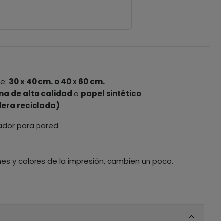
le:
30 x 40 cm. o 40 x 60 cm.
na de alta calidad
o
papel sintético
era reciclada)
ador para pared.
nes y colores de la impresión, cambien un poco.