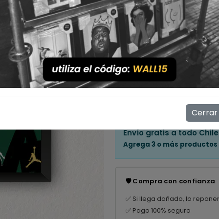
Cantidad
💳 Compra ahora y paga en
Mostrar stock de ubicac
👁️
4
personas están viendo e
Cerrar
Envío gratis a todo Chile
Agrega 3 o más productos
🛡️ Compra con confianza
✅ Si llega dañado, lo repone
✅ Pago 100% seguro