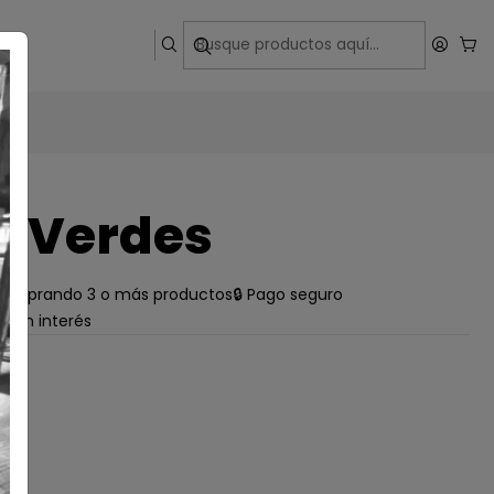
ega
1 Verdes
e comprando 3 o más productos
🔒 Pago seguro
s sin interés