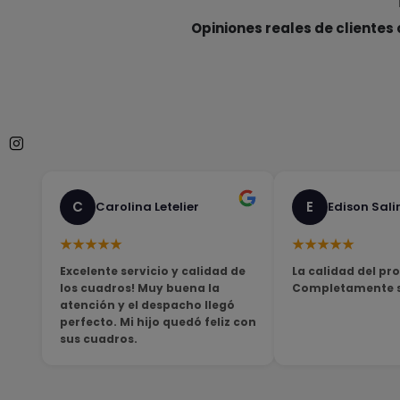
Opiniones reales de clientes 
C
E
Carolina Letelier
Edison Sali
★★★★★
★★★★★
Excelente servicio y calidad de
La calidad del pro
los cuadros! Muy buena la
Completamente sa
atención y el despacho llegó
perfecto. Mi hijo quedó feliz con
sus cuadros.