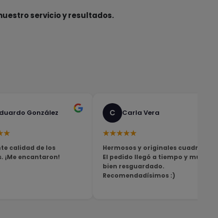
nuestro servicio y resultados.
C
duardo González
Carla Vera
★★
★★★★★
te calidad de los
Hermosos y originales cuadros!
s. ¡Me encantaron!
El pedido llegó a tiempo y muy
bien resguardado.
Recomendadísimos :)