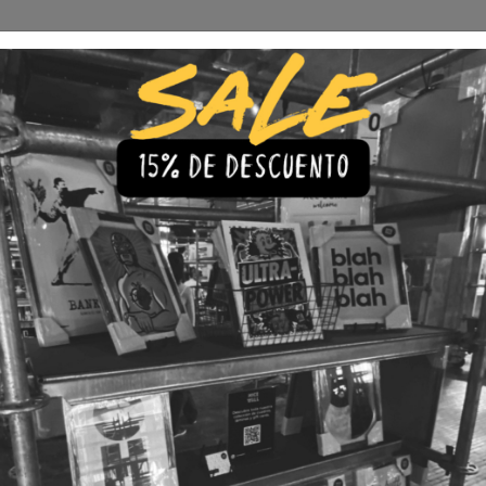
Envío Gratis a todo Chile
comprando 3 o más productos
s
Iluminación
Precios de cuadros & láminas
Plazos de Entr
|
Cuadro J
🇨🇱 Envío gratis a todo Chil
💎 Calidad Premium
💳 3 Cuota
TAMAÑO
30x40
40x60
LÁMINA
Con Marco
Sin Marco