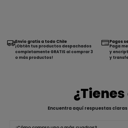
Envío gratis a todo Chile
Pagos se
¡Obtén tus productos despachados
Paga med
completamente GRATIS al comprar 3
y encrip
o más productos!
y transf
¿Tienes
Encuentra aquí respuestas claras 
¿Cómo compro uno o más cuadros?