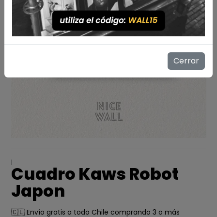
Cerrar
|
Cuadro Kaws Robot
Japon
🇨🇱 Envío gratis a todo Chile comprando 3 o más