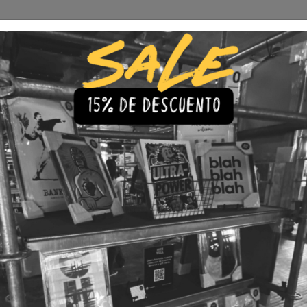
Envío Gratis a todo Chile
comprando 3 o más productos
s
Iluminación
Precios de cuadros & láminas
Plazos de Entr
|
Cuadro Li
Adventu
🇨🇱 Envío gratis a todo Chil
💎 Calidad Premium
💳 3 Cuota
TAMAÑO
30x40
40x60
LÁMINA