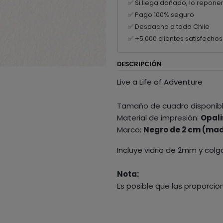
✅ Si llega dañado, lo repone
✅ Pago 100% seguro
✅ Despacho a todo Chile
✅ +5.000 clientes satisfechos
DESCRIPCIÓN
Live a Life of Adventure
Tamaño de cuadro disponib
Material de impresión:
Opali
Marco:
Negro de 2 cm (mad
Incluye vidrio de 2mm y colg
Nota:
Es posible que las proporcio