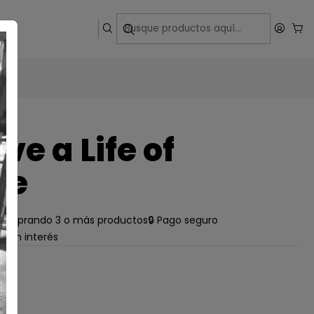
ega
ve a Life of
re
e comprando 3 o más productos
🔒 Pago seguro
s sin interés