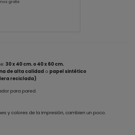
mos gratis
le:
30 x 40 cm. o 40 x 60 cm.
na de alta calidad
o
papel sintético
era reciclada)
ador para pared.
nes y colores de la impresión, cambien un poco.