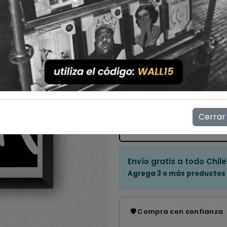
Con Marco
Sin Marco
Cantidad
💳 Compra ahora y paga en
Mostrar stock de ubicac
Cerrar
👁️
16
personas están viendo e
Envío gratis a todo Chile
Agrega 3 o más productos
🛡️ Compra con confianza