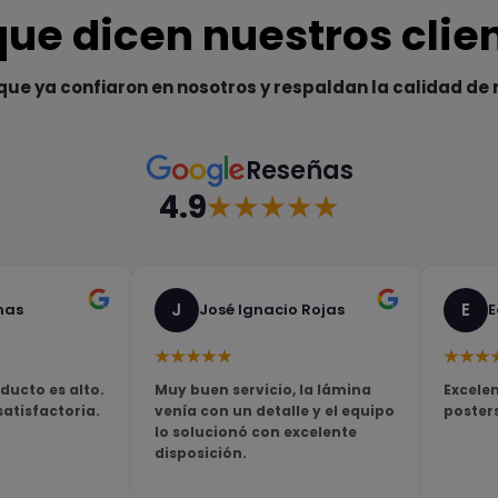
que dicen nuestros clie
que ya confiaron en nosotros y respaldan la calidad de 
Reseñas
4.9
★★★★★
J
E
nas
José Ignacio Rojas
E
★★★★★
★★★
ducto es alto.
Muy buen servicio, la lámina
Excelen
tisfactoria.
venía con un detalle y el equipo
poster
lo solucionó con excelente
disposición.