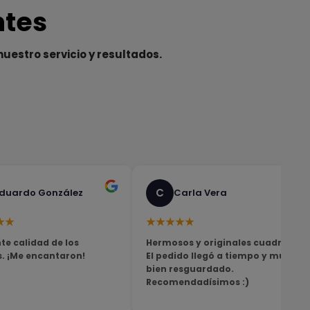
ntes
nuestro servicio y resultados.
C
duardo González
Carla Vera
★★
★★★★★
te calidad de los
Hermosos y originales cuadros!
s. ¡Me encantaron!
El pedido llegó a tiempo y muy
bien resguardado.
Recomendadísimos :)