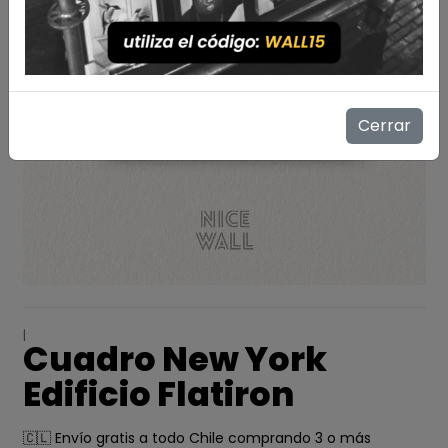
Cerrar
|
Cuadro New York
Edificio Flatiron
🇨🇱 Envío gratis a todo Chile comprando 3 o más