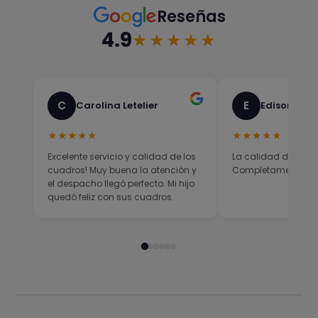
Reseñas
4.9
★★★★★
C
E
Carolina Letelier
Edison Sali
★★★★★
★★★★★
Excelente servicio y calidad de los
La calidad del prod
cuadros! Muy buena la atención y
Completamente sati
el despacho llegó perfecto. Mi hijo
quedó feliz con sus cuadros.