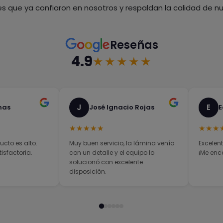
es que ya confiaron en nosotros y respaldan la calidad de nue
Reseñas
4.9
★★★★★
J
E
nas
José Ignacio Rojas
E
★★★★★
★★★
ucto es alto.
Muy buen servicio, la lámina venía
Excelent
sfactoria.
con un detalle y el equipo lo
¡Me enc
solucionó con excelente
disposición.