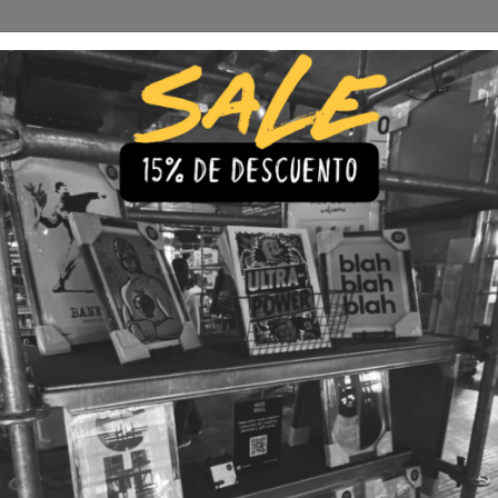
Envío Gratis a todo Chile
comprando 3 o más productos
s
Iluminación
Precios de cuadros & láminas
Plazos de Entr
|
Cuadro 
🇨🇱 Envío gratis a todo Chil
💎 Calidad Premium
💳 3 Cuota
TAMAÑO
30x40
40x60
LÁMINA
Con Marco
Sin Marco