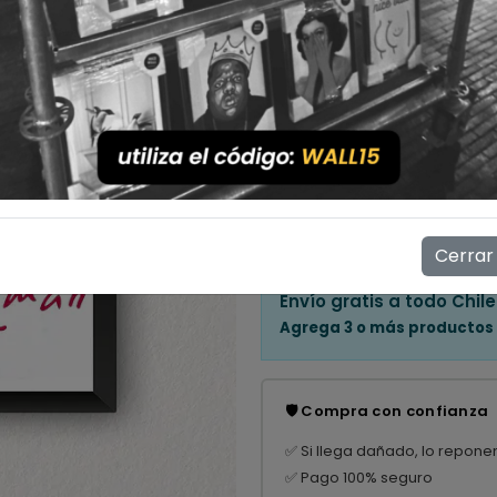
Cantidad
💳 Compra ahora y paga en
Mostrar stock de ubicac
👁️
10
personas están viendo e
Cerrar
Envío gratis a todo Chile
Agrega 3 o más productos
🛡️ Compra con confianza
✅ Si llega dañado, lo repone
✅ Pago 100% seguro