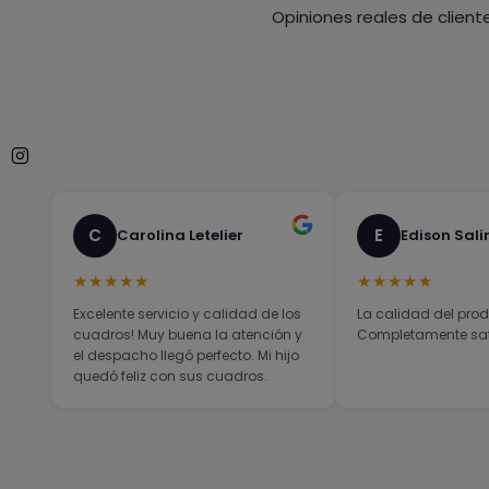
Opiniones reales de client
C
E
Carolina Letelier
Edison Sali
★★★★★
★★★★★
Excelente servicio y calidad de los
La calidad del prod
cuadros! Muy buena la atención y
Completamente sati
el despacho llegó perfecto. Mi hijo
quedó feliz con sus cuadros.