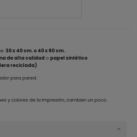
le:
30 x 40 cm. o 40 x 60 cm.
na de alta calidad
o
papel sintético
era reciclada)
ador para pared.
nes y colores de la impresión, cambien un poco.