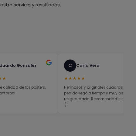
stro servicio y resultados.
C
duardo González
Carla Vera
★★
★★★★★
e calidad de los posters.
Hermosos y originales cuadros! El
antaron!
pedido llegó a tiempo y muy bien
resguardado. Recomendadísimos
:)