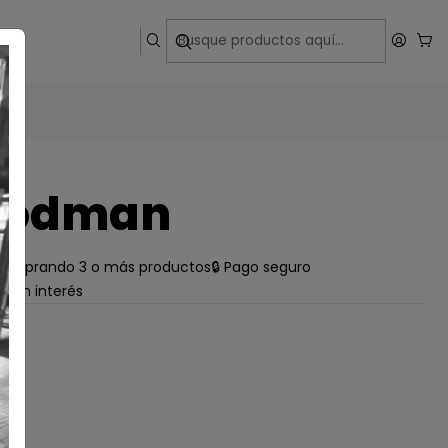
ega
Rodman
e comprando 3 o más productos
🔒 Pago seguro
s sin interés