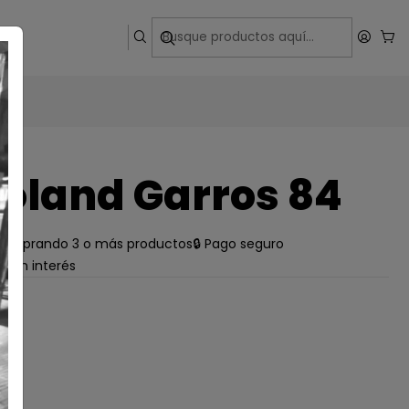
ega
oland Garros 84
e comprando 3 o más productos
🔒 Pago seguro
s sin interés