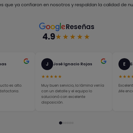
es que ya confiaron en nosotros y respaldan la calidad de nue
Reseñas
4.9
★★★★★
J
E
nas
José Ignacio Rojas
E
★★★★★
★★★
ucto es alto.
Muy buen servicio, la lámina venía
Excelent
sfactoria.
con un detalle y el equipo lo
¡Me enc
solucionó con excelente
disposición.