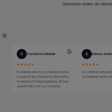
Opiniones reales de client
C
E
Carolina Letelier
Edison Sali
★★★★★
★★★★★
Excelente servicio y calidad de los
La calidad del prod
cuadros! Muy buena la atención y
Completamente sati
el despacho llegó perfecto. Mi hijo
quedó feliz con sus cuadros.