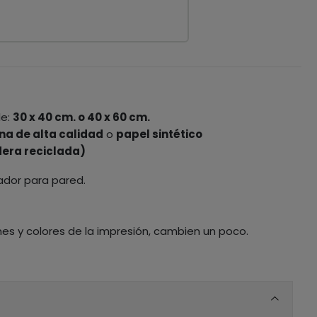
le:
30 x 40 cm. o 40 x 60 cm.
na de alta calidad
o
papel sintético
era reciclada)
ador para pared.
nes y colores de la impresión, cambien un poco.