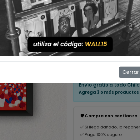
Cantidad
💳 Compra ahora y paga en
Mostrar stock de ubicac
👁️
14
personas están viendo e
Cerrar
Envío gratis a todo Chile
Agrega 3 o más productos
🛡️ Compra con confianza
✅ Si llega dañado, lo repone
✅ Pago 100% seguro