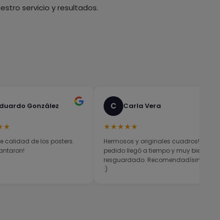
stro servicio y resultados.
C
duardo González
Carla Vera
★★
★★★★★
e calidad de los posters.
Hermosos y originales cuadros! El
antaron!
pedido llegó a tiempo y muy bien
resguardado. Recomendadísimos
:)