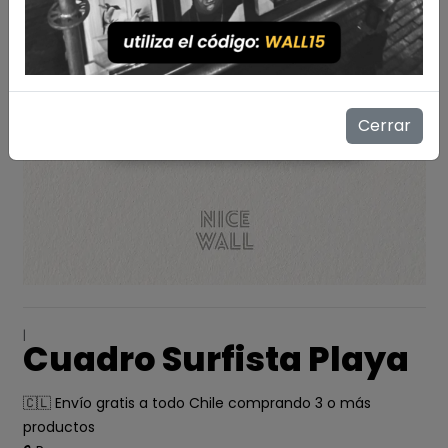
Cerrar
|
Cuadro Surfista Playa
🇨🇱 Envío gratis a todo Chile comprando 3 o más
productos