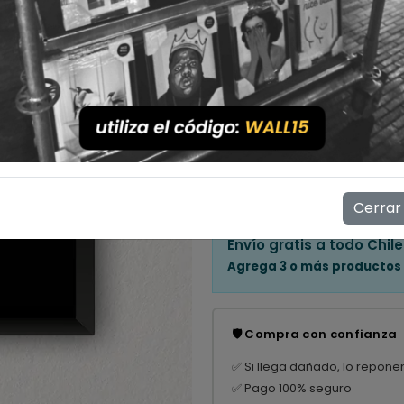
Cantidad
💳 Compra ahora y paga en
Mostrar stock de ubicac
👁️
16
personas están viendo e
Cerrar
Envío gratis a todo Chile
Agrega 3 o más productos
🛡️ Compra con confianza
✅ Si llega dañado, lo repone
✅ Pago 100% seguro