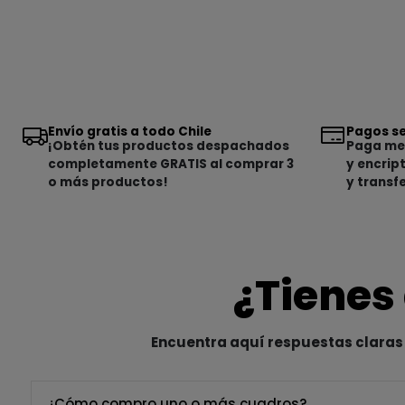
Envío gratis a todo Chile
Pagos se
¡Obtén tus productos despachados
Paga med
completamente GRATIS al comprar 3
y encrip
o más productos!
y transf
¿Tienes
Encuentra aquí respuestas claras 
¿Cómo compro uno o más cuadros?