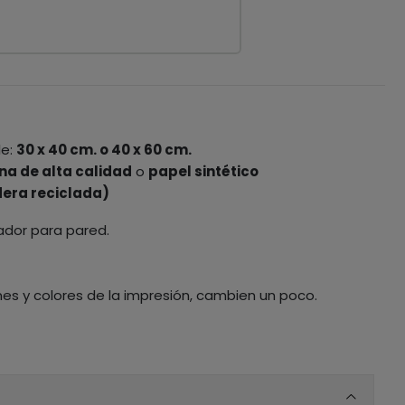
le:
30 x 40 cm. o 40 x 60 cm.
na de alta calidad
o
papel sintético
era reciclada)
ador para pared.
nes y colores de la impresión, cambien un poco.