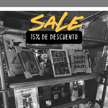
Envío Gratis a todo Chile
comprando 3 o más productos
s
Iluminación
Precios de cuadros & láminas
Plazos de Entr
|
Cuadro T
🇨🇱 Envío gratis a todo Chil
💎 Calidad Premium
💳 3 Cuota
TAMAÑO
30x40
40x60
LÁMINA
Con Marco
Sin Marco