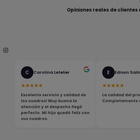
Opiniones reales de clientes 
C
E
Carolina Letelier
Edison Sali
★★★★★
★★★★★
Excelente servicio y calidad de
La calidad del pro
los cuadros! Muy buena la
Completamente sa
atención y el despacho llegó
perfecto. Mi hijo quedó feliz con
sus cuadros.