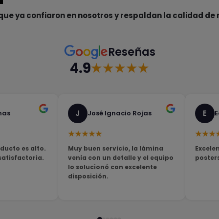
que ya confiaron en nosotros y respaldan la calidad de 
Reseñas
4.9
★★★★★
J
E
nas
José Ignacio Rojas
E
★★★★★
★★★
ducto es alto.
Muy buen servicio, la lámina
Excelen
tisfactoria.
venía con un detalle y el equipo
poster
lo solucionó con excelente
disposición.