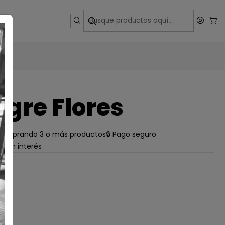
ega
igre Flores
e comprando 3 o más productos
🔒 Pago seguro
s sin interés