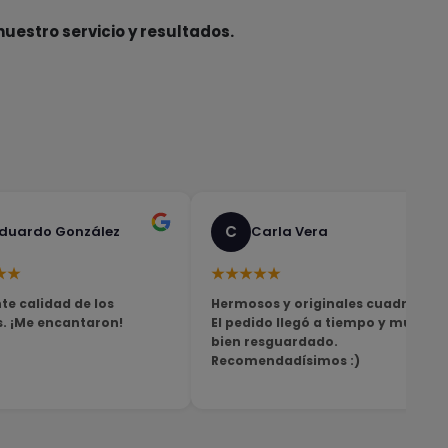
nuestro servicio y resultados.
C
duardo González
Carla Vera
★★
★★★★★
te calidad de los
Hermosos y originales cuadros!
s. ¡Me encantaron!
El pedido llegó a tiempo y muy
bien resguardado.
Recomendadísimos :)