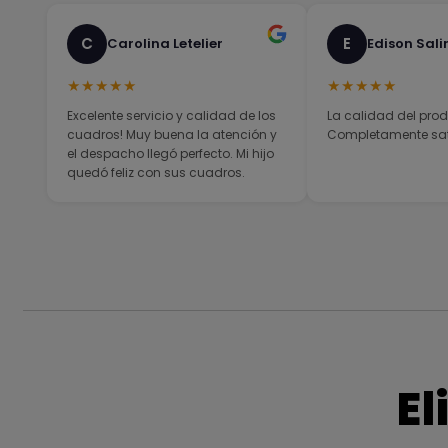
C
E
Carolina Letelier
Edison Sali
★★★★★
★★★★★
Excelente servicio y calidad de los
La calidad del prod
cuadros! Muy buena la atención y
Completamente sati
el despacho llegó perfecto. Mi hijo
quedó feliz con sus cuadros.
El