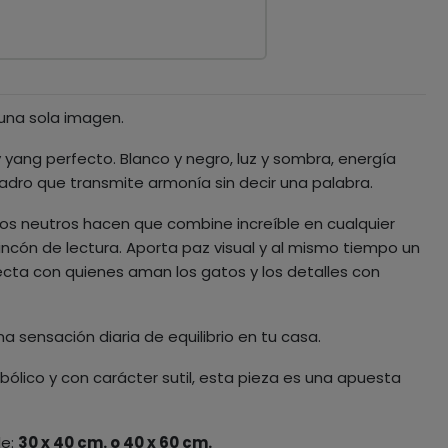
 una sola imagen.
 yang perfecto. Blanco y negro, luz y sombra, energía
dro que transmite armonía sin decir una palabra.
tonos neutros hacen que combine increíble en cualquier
 rincón de lectura. Aporta paz visual y al mismo tiempo un
ta con quienes aman los gatos y los detalles con
a sensación diaria de equilibrio en tu casa.
bólico y con carácter sutil, esta pieza es una apuesta
le:
30 x 40 cm. o 40 x 60 cm.