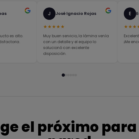
J
E
nas
José Ignacio Rojas
E
★★★★★
★★★
ucto es alto.
Muy buen servicio, la lámina venía
Excelent
sfactoria.
con un detalle y el equipo lo
¡Me enc
solucionó con excelente
disposición.
ige el próximo para