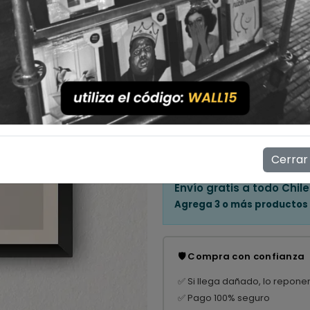
Cantidad
💳 Compra ahora y paga en
Mostrar stock de ubicac
👁️
13
personas están viendo e
Cerrar
Envío gratis a todo Chile
Agrega 3 o más productos
🛡️ Compra con confianza
✅ Si llega dañado, lo repone
✅ Pago 100% seguro