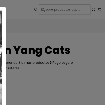
ega
in Yang Cats
e comprando 3 o más productos
🔒 Pago seguro
s sin interés