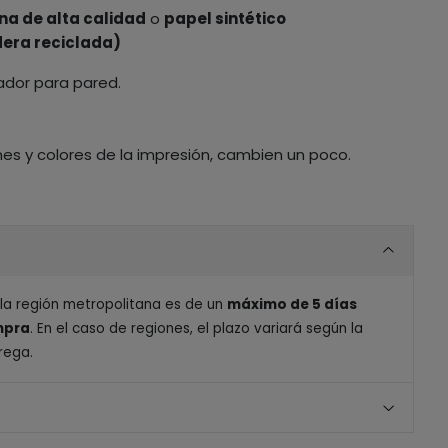
na de alta calidad
o
papel sintético
era reciclada)
ador para pared.
nes y colores de la impresión, cambien un poco.
 la región metropolitana es de un
máximo de 5 días
ompra
. En el caso de regiones, el plazo variará según la
rega.