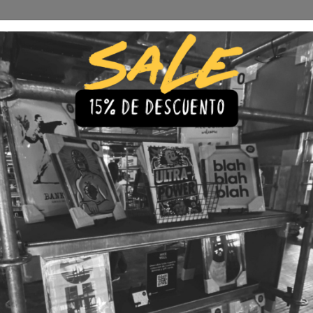
Envío Gratis a todo Chile
comprando 3 o más productos
s
Iluminación
Precios de cuadros & láminas
Plazos de Entr
|
Cuadro Y
🇨🇱 Envío gratis a todo Chil
💎 Calidad Premium
💳 3 Cuota
TAMAÑO
30x40
40x60
LÁMINA
Con Marco
Sin Marco