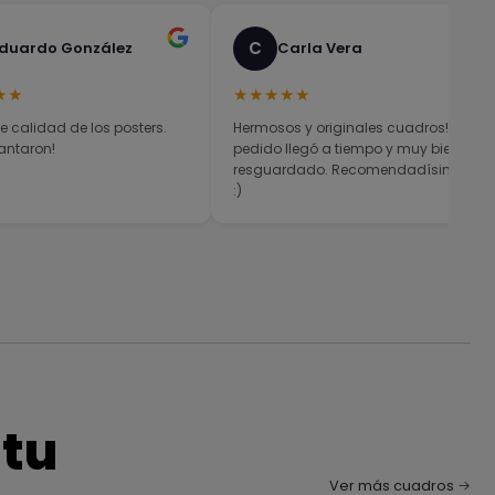
C
duardo González
Carla Vera
★★
★★★★★
e calidad de los posters.
Hermosos y originales cuadros! El
antaron!
pedido llegó a tiempo y muy bien
resguardado. Recomendadísimos
:)
 tu
Ver más cuadros