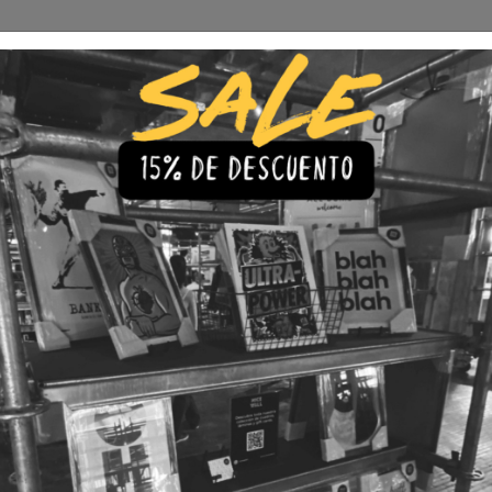
Envío Gratis a todo Chile
comprando 3 o más productos
s
Iluminación
Precios de cuadros & láminas
Plazos de Entr
 dudas? Acá las re
as y rápidas a las preguntas más frecuentes, para que pued