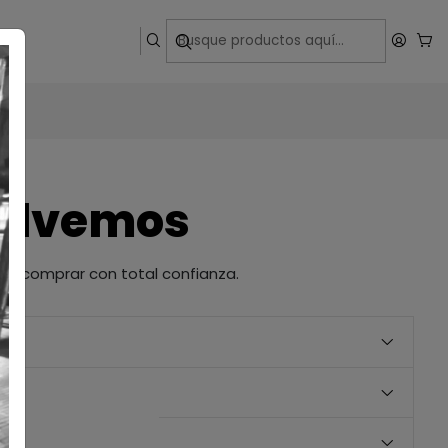
ega
solvemos
as comprar con total confianza.