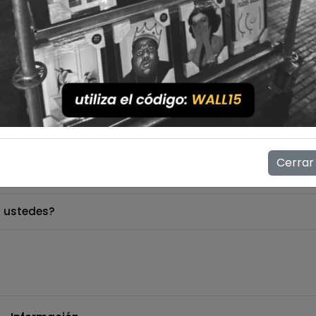
o no lo encuentro en la web ¿Lo puedo comprar?
Cerrar
 ustedes?