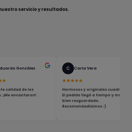
nuestro servicio y resultados.
C
duardo González
Carla Vera
★★
★★★★★
te calidad de los
Hermosos y originales cuadros!
s. ¡Me encantaron!
El pedido llegó a tiempo y muy
bien resguardado.
Recomendadísimos :)