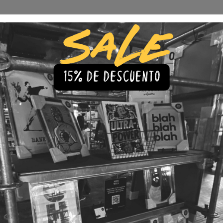
Envío Gratis a todo Chile
comprando 3 o más productos
s
Iluminación
Precios de cuadros & láminas
Plazos de Entr
|
Cuadro 8
🇨🇱 Envío gratis a todo Chil
💎 Calidad Premium
💳 3 Cuota
TAMAÑO
30x40
40x60
LÁMINA
Con Marco
Sin Marco