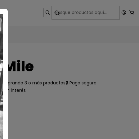
ega
 Mile
e comprando 3 o más productos
🔒 Pago seguro
s sin interés