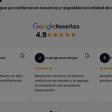
que ya confiaron en nosotros y respaldan la calidad de 
Reseñas
4.9
★★★★★
J
E
nas
José Ignacio Rojas
E
★★★★★
★★★
ducto es alto.
Muy buen servicio, la lámina
Excelen
tisfactoria.
venía con un detalle y el equipo
poster
lo solucionó con excelente
disposición.