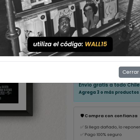
Cantidad
💳 Compra ahora y paga en
Mostrar stock de ubicac
👁️
4
personas están viendo e
Cerrar
Envío gratis a todo Chile
Agrega 3 o más productos
🛡️ Compra con confianza
✅ Si llega dañado, lo repone
✅ Pago 100% seguro