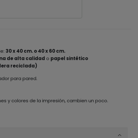
le:
30 x 40 cm. o 40 x 60 cm.
na de alta calidad
o
papel sintético
era reciclada)
ador para pared.
nes y colores de la impresión, cambien un poco.