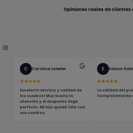
Opiniones reales de clientes 
C
E
Carolina Letelier
Edison Sali
★★★★★
★★★★★
Excelente servicio y calidad de
La calidad del pro
los cuadros! Muy buena la
Completamente sa
atención y el despacho llegó
perfecto. Mi hijo quedó feliz con
sus cuadros.