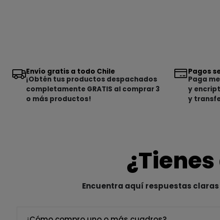
Envío gratis a todo Chile
Pagos se
¡Obtén tus productos despachados
Paga med
completamente GRATIS al comprar 3
y encrip
o más productos!
y transf
¿Tienes
Encuentra aquí respuestas claras 
¿Cómo compro uno o más cuadros?