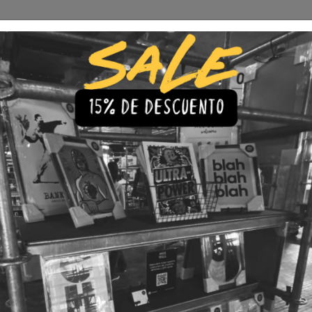
Envío Gratis a todo Chile
comprando 3 o más productos
s
Iluminación
Precios de cuadros & láminas
Plazos de Entr
|
Cuadro D
Time
🇨🇱 Envío gratis a todo Chil
💎 Calidad Premium
💳 3 Cuota
TAMAÑO
30x40
40x60
LÁMINA