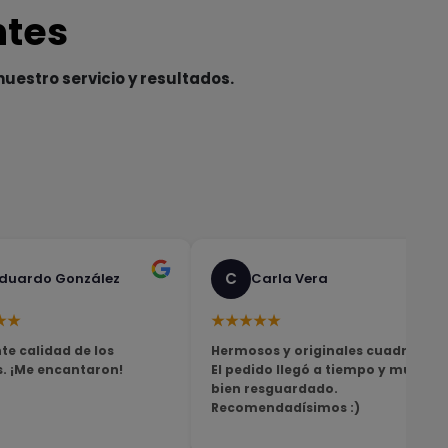
ntes
nuestro servicio y resultados.
C
duardo González
Carla Vera
★★
★★★★★
te calidad de los
Hermosos y originales cuadros!
s. ¡Me encantaron!
El pedido llegó a tiempo y muy
bien resguardado.
Recomendadísimos :)