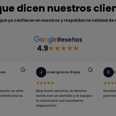
que dicen nuestros clie
que ya confiaron en nosotros y respaldan la calidad de 
Reseñas
4.9
★★★★★
J
E
nas
José Ignacio Rojas
E
★★★★★
★★★
ducto es alto.
Muy buen servicio, la lámina
Excelen
tisfactoria.
venía con un detalle y el equipo
poster
lo solucionó con excelente
disposición.