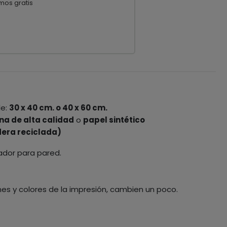
mos gratis
le:
30 x 40 cm. o 40 x 60 cm.
na de alta calidad
o
papel sintético
era reciclada)
ador para pared.
nes y colores de la impresión, cambien un poco.