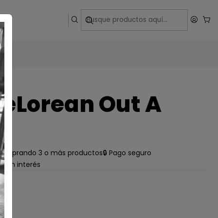
ega
eLorean Out A
e comprando 3 o más productos
🔒 Pago seguro
s sin interés