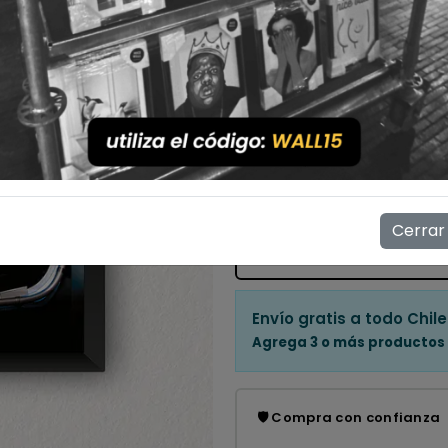
Con Marco
Sin Marco
Cantidad
💳 Compra ahora y paga en
Mostrar stock de ubicac
Cerrar
👁️
14
personas están viendo e
Envío gratis a todo Chile
Agrega 3 o más productos
🛡️ Compra con confianza