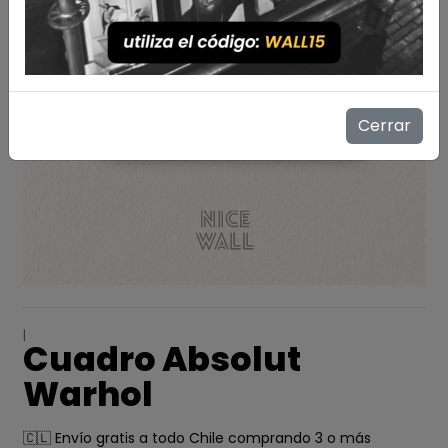
Cerrar
|
Cuadro Absolut
Warhol
🇨🇱 Envío gratis a todo Chile comprando 3 o más