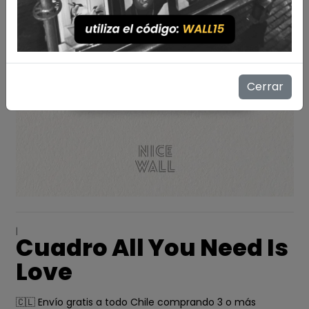
Cerrar
|
Cuadro All You Need Is
Love
🇨🇱 Envío gratis a todo Chile comprando 3 o más