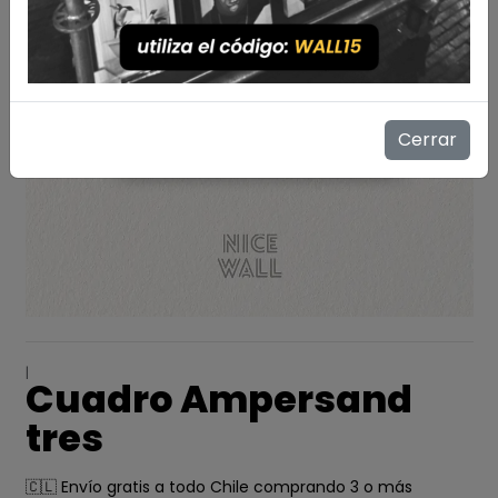
Cerrar
|
Cuadro Ampersand
tres
🇨🇱 Envío gratis a todo Chile comprando 3 o más