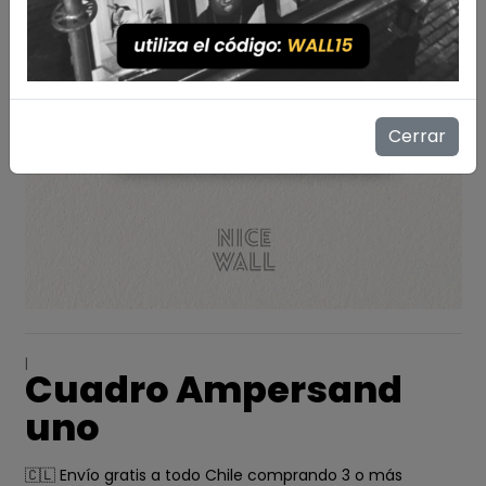
Cerrar
|
Cuadro Ampersand
uno
🇨🇱 Envío gratis a todo Chile comprando 3 o más