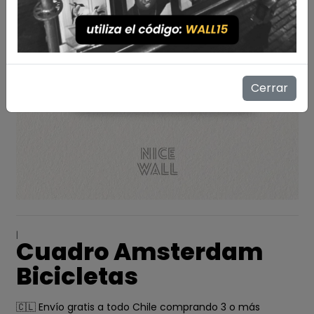
Cerrar
|
Cuadro Amsterdam
Bicicletas
🇨🇱 Envío gratis a todo Chile comprando 3 o más