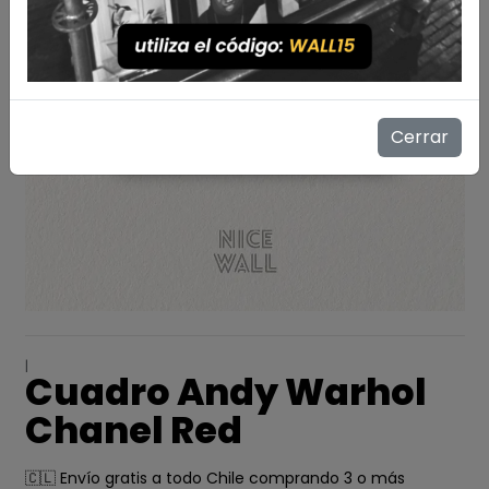
Cerrar
|
Cuadro Andy Warhol
Chanel Red
🇨🇱 Envío gratis a todo Chile comprando 3 o más