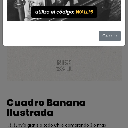
Cerrar
|
Cuadro Banana
Ilustrada
🇨🇱 Envío gratis a todo Chile comprando 3 o más