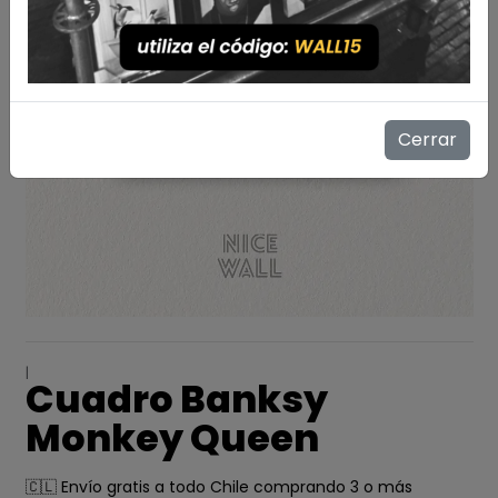
Cerrar
|
Cuadro Banksy
Monkey Queen
🇨🇱 Envío gratis a todo Chile comprando 3 o más