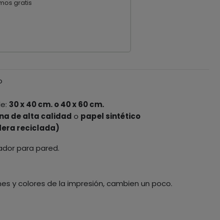
mos gratis
o
le:
30 x 40 cm. o 40 x 60 cm.
na de alta calidad
o
papel sintético
era reciclada)
ador para pared.
nes y colores de la impresión, cambien un poco.