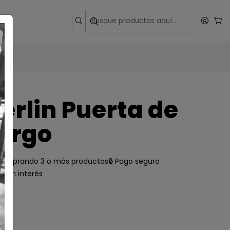
ega
erlin Puerta de
urgo
e comprando 3 o más productos
🔒 Pago seguro
s sin interés