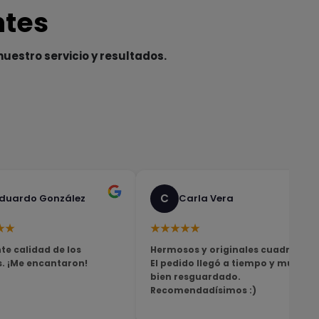
ntes
nuestro servicio y resultados.
C
duardo González
Carla Vera
★★
★★★★★
te calidad de los
Hermosos y originales cuadros!
s. ¡Me encantaron!
El pedido llegó a tiempo y muy
bien resguardado.
Recomendadísimos :)