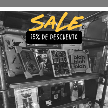
Envío Gratis a todo Chile
comprando 3 o más productos
s
Iluminación
Precios de cuadros & láminas
Plazos de Entr
|
Cuadro B
Brandeb
🇨🇱 Envío gratis a todo Chil
💎 Calidad Premium
💳 3 Cuota
TAMAÑO
30x40
40x60
LÁMINA