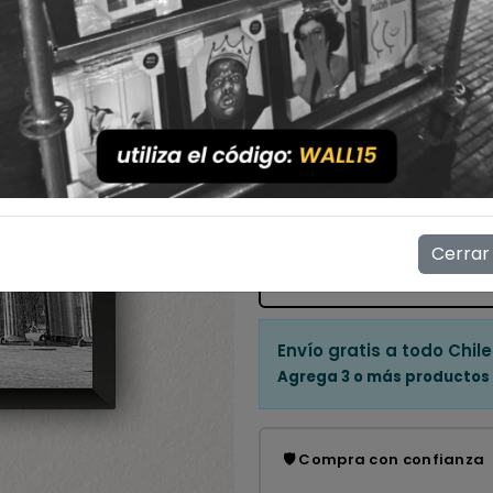
Con Marco
Sin Marco
Cantidad
💳 Compra ahora y paga en
Mostrar stock de ubicac
Cerrar
👁️
5
personas están viendo e
Envío gratis a todo Chile
Agrega 3 o más productos
🛡️ Compra con confianza