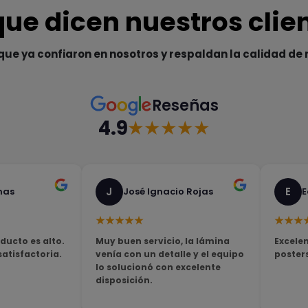
que dicen nuestros clie
que ya confiaron en nosotros y respaldan la calidad de 
Reseñas
4.9
★★★★★
J
E
nas
José Ignacio Rojas
E
★★★★★
★★★
ducto es alto.
Muy buen servicio, la lámina
Excelen
tisfactoria.
venía con un detalle y el equipo
poster
lo solucionó con excelente
disposición.