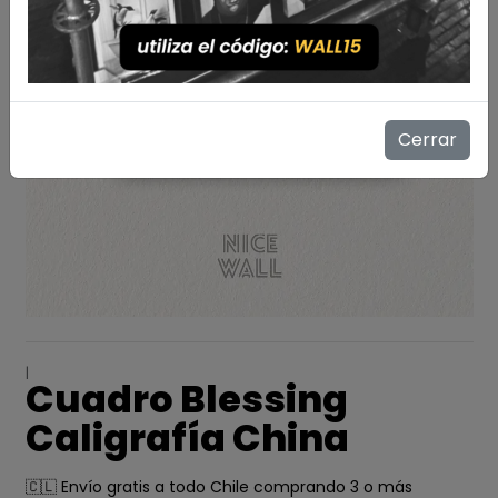
Cerrar
|
Cuadro Blessing
Caligrafía China
🇨🇱 Envío gratis a todo Chile comprando 3 o más