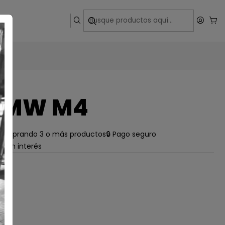
ega
BMW M4
e comprando 3 o más productos
🔒 Pago seguro
s sin interés