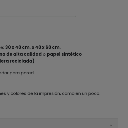
le:
30 x 40 cm. o 40 x 60 cm.
na de alta calidad
o
papel sintético
era reciclada)
ador para pared.
nes y colores de la impresión, cambien un poco.