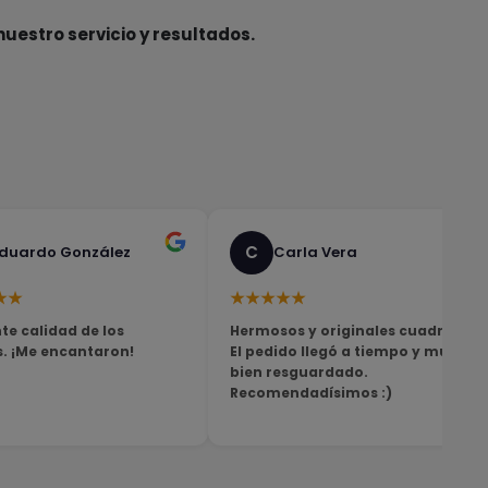
nuestro servicio y resultados.
C
duardo González
Carla Vera
★★
★★★★★
te calidad de los
Hermosos y originales cuadros!
s. ¡Me encantaron!
El pedido llegó a tiempo y muy
bien resguardado.
Recomendadísimos :)