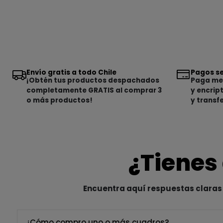
Envío gratis a todo Chile
Pagos se
¡Obtén tus productos despachados
Paga med
completamente GRATIS al comprar 3
y encrip
o más productos!
y transf
¿Tienes
Encuentra aquí respuestas claras 
¿Cómo compro uno o más cuadros?