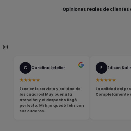
Opiniones reales de clientes 
C
E
Carolina Letelier
Edison Sali
★★★★★
★★★★★
Excelente servicio y calidad de
La calidad del pro
los cuadros! Muy buena la
Completamente sa
atención y el despacho llegó
perfecto. Mi hijo quedó feliz con
sus cuadros.