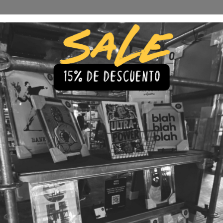
Envío Gratis a todo Chile
comprando 3 o más productos
s
Iluminación
Precios de cuadros & láminas
Plazos de Entr
|
Cuadro 
🇨🇱 Envío gratis a todo Chil
💎 Calidad Premium
💳 3 Cuota
TAMAÑO
30x40
40x60
LÁMINA
Con Marco
Sin Marco