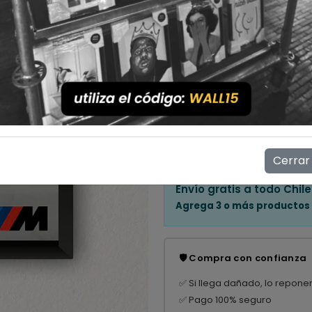
Cantidad
💳 Compra ahora y paga en
Mostrar stock de ubicac
👁️
10
personas están viendo e
Cerrar
Envío gratis a todo Chile
Agrega 3 o más productos
🛡️ Compra con confianza
✅ Si llega dañado, lo repone
✅ Pago 100% seguro