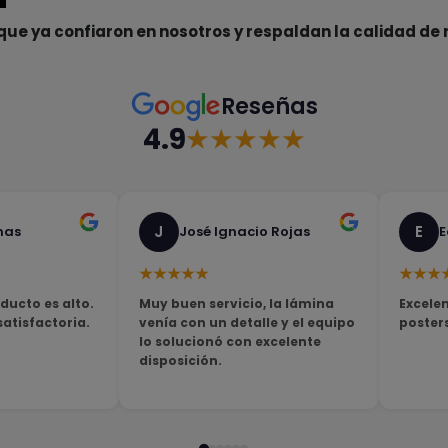
que ya confiaron en nosotros y respaldan la calidad de 
Reseñas
4.9
★★★★★
J
E
nas
José Ignacio Rojas
E
★★★★★
★★★
ducto es alto.
Muy buen servicio, la lámina
Excelen
tisfactoria.
venía con un detalle y el equipo
poster
lo solucionó con excelente
disposición.