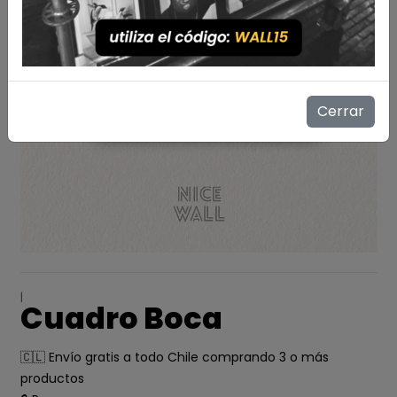
Cerrar
|
Cuadro Boca
🇨🇱 Envío gratis a todo Chile comprando 3 o más
productos