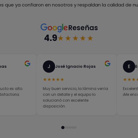
es que ya confiaron en nosotros y respaldan la calidad de nue
Reseñas
4.9
★★★★★
J
E
nas
José Ignacio Rojas
E
★★★★★
★★★
ucto es alto.
Muy buen servicio, la lámina venía
Excelent
sfactoria.
con un detalle y el equipo lo
¡Me enc
solucionó con excelente
disposición.