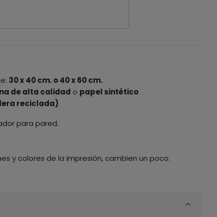
le:
30 x 40 cm. o 40 x 60 cm.
na de alta calidad
o
papel sintético
era reciclada)
ador para pared.
nes y colores de la impresión, cambien un poco.