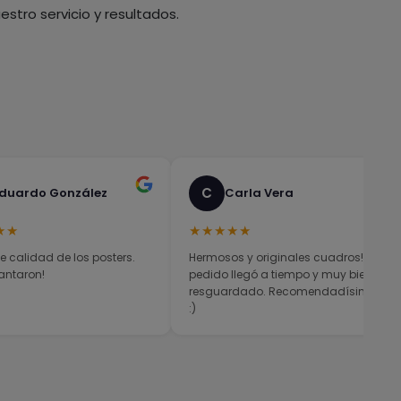
stro servicio y resultados.
C
duardo González
Carla Vera
★★
★★★★★
e calidad de los posters.
Hermosos y originales cuadros! El
antaron!
pedido llegó a tiempo y muy bien
resguardado. Recomendadísimos
:)