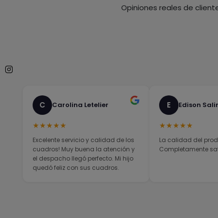
Opiniones reales de client
C
E
Carolina Letelier
Edison Sali
★★★★★
★★★★★
Excelente servicio y calidad de los
La calidad del prod
cuadros! Muy buena la atención y
Completamente sati
el despacho llegó perfecto. Mi hijo
quedó feliz con sus cuadros.