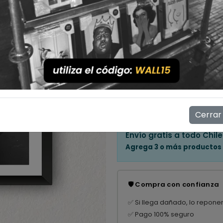
Cantidad
💳 Compra ahora y paga en
Mostrar stock de ubicac
👁️
10
personas están viendo e
Cerrar
Envío gratis a todo Chile
Agrega 3 o más productos
🛡️ Compra con confianza
✅ Si llega dañado, lo repone
✅ Pago 100% seguro