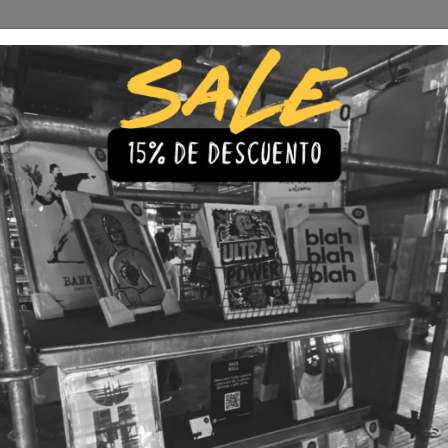
Envío Gratis a todo Chile
comprando 3 o más productos
s
Iluminación
Precios de cuadros & láminas
Plazos de Entr
|
Cuadro 
🇨🇱 Envío gratis a todo Chil
💎 Calidad Premium
💳 3 Cuota
TAMAÑO
30x40
40x60
LÁMINA
Con Marco
Sin Marco