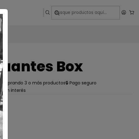
ega
Guantes Box
e comprando 3 o más productos
🔒 Pago seguro
s sin interés