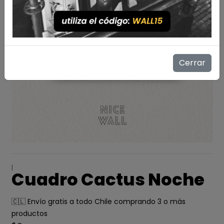
Cerrar
|
Cuadro Cactus Noche
🇨🇱 Envío gratis a todo Chile comprando 3 o más
productos