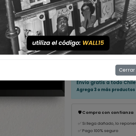
Cantidad
💳 Compra ahora y paga en
Mostrar stock de ubicac
👁️
6
personas están viendo e
Cerrar
Envío gratis a todo Chile
Agrega 3 o más productos
🛡️ Compra con confianza
✅ Si llega dañado, lo repone
✅ Pago 100% seguro