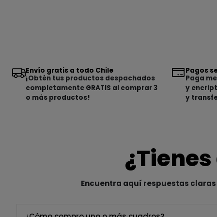
Envío gratis a todo Chile
Pagos se
¡Obtén tus productos despachados
Paga med
completamente GRATIS al comprar 3
y encrip
o más productos!
y transf
¿Tienes
Encuentra aquí respuestas claras 
¿Cómo compro uno o más cuadros?