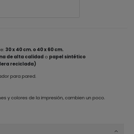
le:
30 x 40 cm. o 40 x 60 cm.
na de alta calidad
o
papel sintético
era reciclada)
ador para pared.
nes y colores de la impresión, cambien un poco.