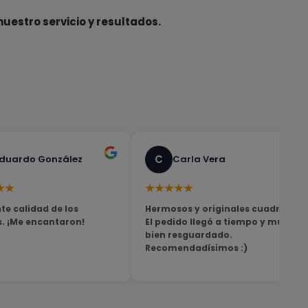
nuestro servicio y resultados.
C
duardo González
Carla Vera
★★
★★★★★
te calidad de los
Hermosos y originales cuadros!
s. ¡Me encantaron!
El pedido llegó a tiempo y muy
bien resguardado.
Recomendadísimos :)