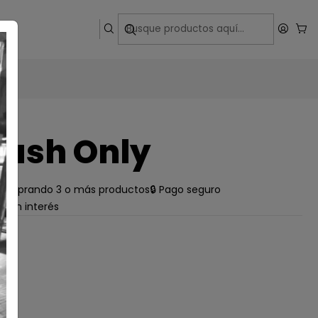
ega
ash Only
e comprando 3 o más productos
🔒 Pago seguro
s sin interés