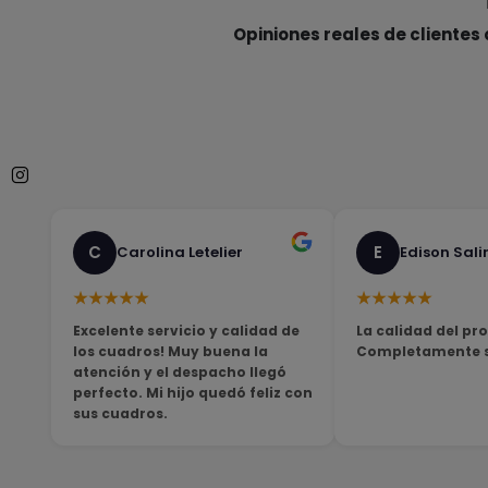
Opiniones reales de clientes 
C
E
Carolina Letelier
Edison Sali
★★★★★
★★★★★
Excelente servicio y calidad de
La calidad del pro
los cuadros! Muy buena la
Completamente sa
atención y el despacho llegó
perfecto. Mi hijo quedó feliz con
sus cuadros.