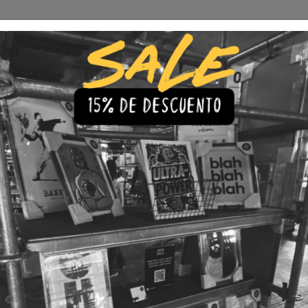
Envío Gratis a todo Chile
comprando 3 o más productos
s
Iluminación
Precios de cuadros & láminas
Plazos de Entr
|
Cuadro C
🇨🇱 Envío gratis a todo Chil
💎 Calidad Premium
💳 3 Cuota
TAMAÑO
30x40
40x60
LÁMINA
Con Marco
Sin Marco