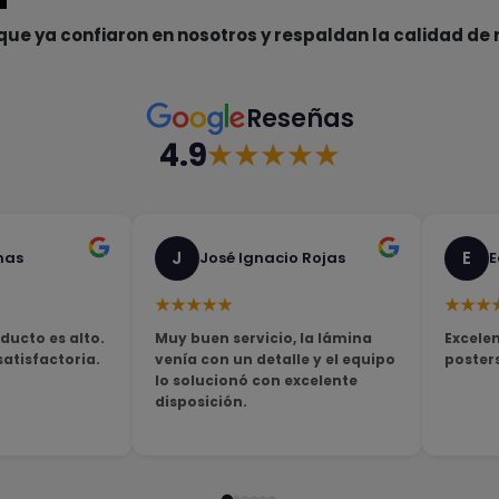
que ya confiaron en nosotros y respaldan la calidad de 
Reseñas
4.9
★★★★★
J
E
nas
José Ignacio Rojas
E
★★★★★
★★★
ducto es alto.
Muy buen servicio, la lámina
Excelen
tisfactoria.
venía con un detalle y el equipo
poster
lo solucionó con excelente
disposición.