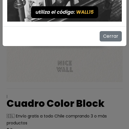
Cerrar
|
Cuadro Color Block
🇨🇱 Envío gratis a todo Chile comprando 3 o más
productos