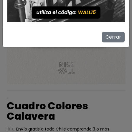
Cerrar
|
Cuadro Colores
Calavera
🇨🇱 Envío gratis a todo Chile comprando 3 o más