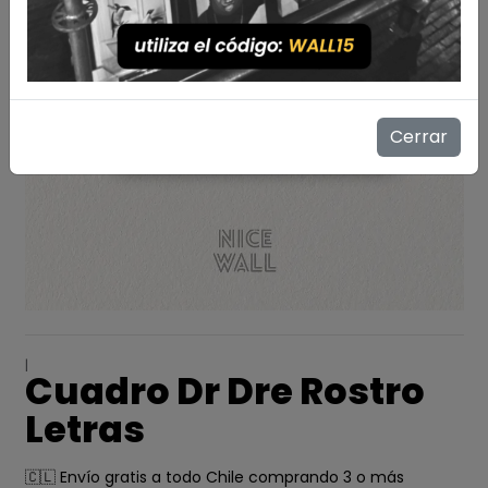
Cerrar
|
Cuadro Dr Dre Rostro
Letras
🇨🇱 Envío gratis a todo Chile comprando 3 o más