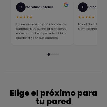
C
E
Carolina Letelier
Edison Sali
★★★★★
★★★★★
Excelente servicio y calidad de los
La calidad del prod
cuadros! Muy buena la atención y
Completamente sati
el despacho llegó perfecto. Mi hijo
quedó feliz con sus cuadros.
Elige el próximo para
tu pared