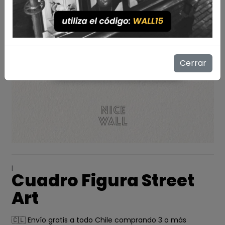
Cerrar
|
Cuadro Figura Street
Art
🇨🇱 Envío gratis a todo Chile comprando 3 o más