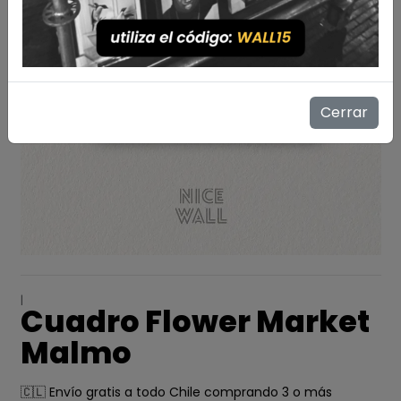
Cerrar
|
Cuadro Flower Market
Malmo
🇨🇱 Envío gratis a todo Chile comprando 3 o más