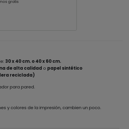
mos gratis
le:
30 x 40 cm. o 40 x 60 cm.
na de alta calidad
o
papel sintético
era reciclada)
ador para pared.
nes y colores de la impresión, cambien un poco.