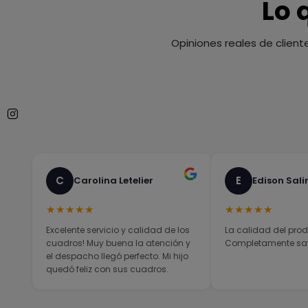
Lo 
Opiniones reales de client
C
E
Carolina Letelier
Edison Sali
★★★★★
★★★★★
Excelente servicio y calidad de los
La calidad del prod
cuadros! Muy buena la atención y
Completamente sati
el despacho llegó perfecto. Mi hijo
quedó feliz con sus cuadros.