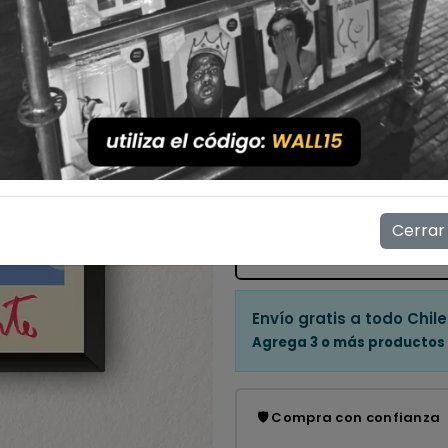
Con Marco
Sin Marco
Cantidad
💳 Compra ahora y paga en
Mostrar stock de ubicac
Cerrar
👁️
14
personas están viendo e
Envío gratis a todo Chile
Agrega 3 o más productos
🛡️ Compra con confianza