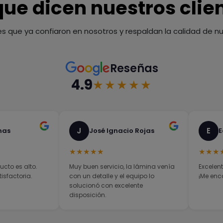
que dicen nuestros clie
es que ya confiaron en nosotros y respaldan la calidad de nue
Reseñas
4.9
★★★★★
J
E
nas
José Ignacio Rojas
E
★★★★★
★★★
ucto es alto.
Muy buen servicio, la lámina venía
Excelent
sfactoria.
con un detalle y el equipo lo
¡Me enc
solucionó con excelente
disposición.