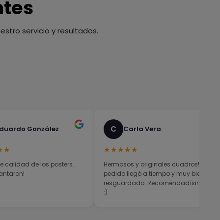
ntes
stro servicio y resultados.
C
duardo González
Carla Vera
★★
★★★★★
e calidad de los posters.
Hermosos y originales cuadros! El
antaron!
pedido llegó a tiempo y muy bien
resguardado. Recomendadísimos
:)