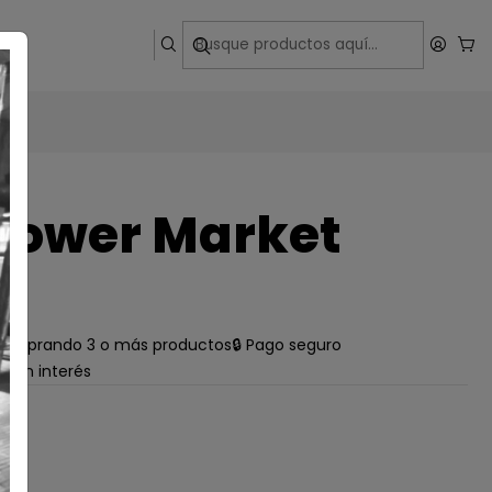
ega
lower Market
e comprando 3 o más productos
🔒 Pago seguro
s sin interés