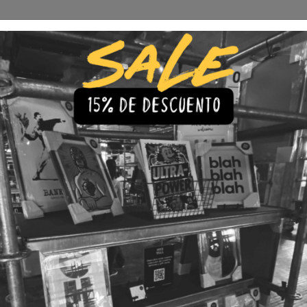
Envío Gratis a todo Chile
comprando 3 o más productos
s
Iluminación
Precios de cuadros & láminas
Plazos de Entr
|
Cuadro F
Turin
🇨🇱 Envío gratis a todo Chil
💎 Calidad Premium
💳 3 Cuota
TAMAÑO
30x40
40x60
LÁMINA