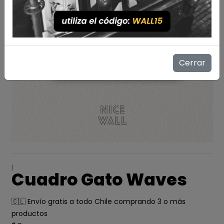
Cerrar
|
Cuadro Gato Waves
🇨🇱 Envío gratis a todo Chile comprando 3 o más
productos