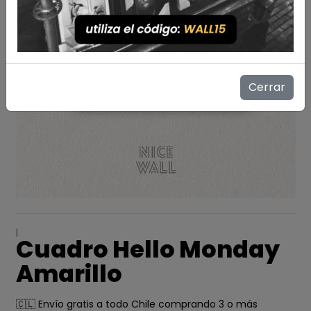
Cerrar
|
Cuadro Hello Monday
Amarillo
🇨🇱 Envío gratis a todo Chile comprando 3 o más